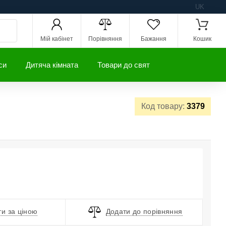
UK
Мій кабінет
Порівняння
Бажання
Кошик
си
Дитяча кімната
Товари до свят
Код товару:
3379
и за ціною
Додати до порівняння