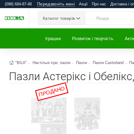
Передзвоніть мені
(098) 684-87-48
Акції
Про нас
Доставка і о
Каталог товарів
Іграшки
Розвиток і творчість
Акти
"BILA"
Настільні ігри, пазли
Пазли
Пазли Castorland
Па
Пазли Астерікс і Обелікс
ПРОДАНО