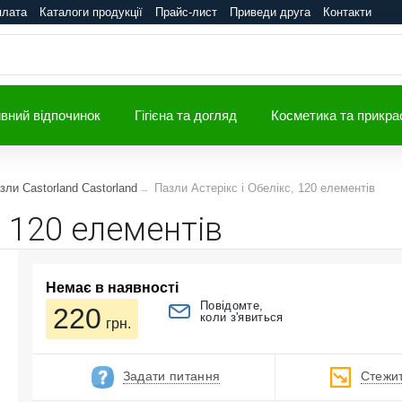
плата
Каталоги продукції
Прайс-лист
Приведи друга
Контакти
вний відпочинок
Гігієна та догляд
Косметика та прикра
зли Castorland Castorland
Пазли Астерікс і Обелікс, 120 елементів
, 120 елементів
Немає в наявності
Повідомте,
220
коли з'явиться
грн.
Задати питання
Стежит