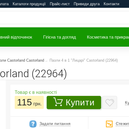
плата
Каталоги продукції
Прайс-лист
Приведи друга
Контакти
вний відпочинок
Гігієна та догляд
Косметика та прикра
зли Castorland Castorland
Пазли 4 в 1 "Лицарі" Castorland (22964)
orland (22964)
Товар є в наявності
115
Купити
К
грн.
Задати питання
Стежит