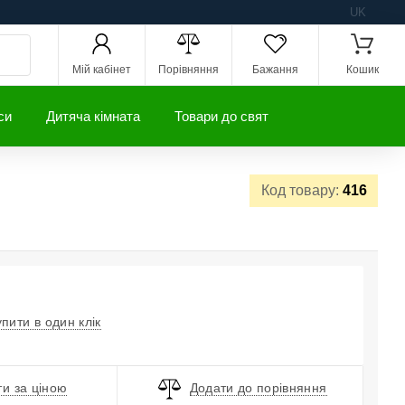
UK
Мій кабінет
Порівняння
Бажання
Кошик
си
Дитяча кімната
Товари до свят
Код товару:
416
упити в один клік
и за ціною
Додати до порівняння