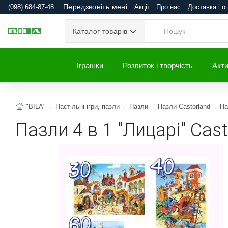
Передзвоніть мені
(098) 684-87-48
Акції
Про нас
Доставка і о
Каталог товарів
Іграшки
Розвиток і творчість
Акти
"BILA"
Настільні ігри, пазли
Пазли
Пазли Castorland
Па
Пазли 4 в 1 "Лицарі" Cast