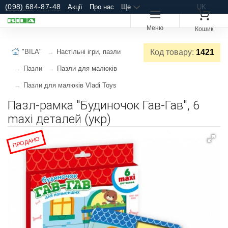
(098) 684-87-48
Акції
Про нас
Ще
UK
Меню
Кошик
"BILA"
Настільні ігри, пазли
Код товару:
1421
Пазли
Пазли для малюків
Пазли для малюків Vladi Toys
Пазл-рамка "Будиночок Гав-Гав", 6
maxi деталей (укр)
ПРОДАНО