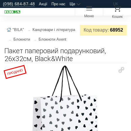
(098) 684-87-48
Акції
Про нас
Ще
UK
Меню
Кошик
"BILA"
Канцтовари і література
Код товару:
68952
Блокноти
Блокноти Axent
Пакет паперовий подарунковий,
26х32см, Black&White
ПРОДАНО