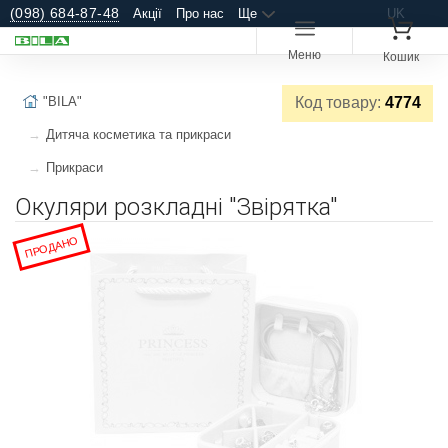
(098) 684-87-48
Акції
Про нас
Ще
UK
Меню
Кошик
"BILA"
Код товару:
4774
Дитяча косметика та прикраси
Прикраси
Окуляри розкладні "Звірятка"
ПРОДАНО