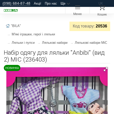
(098) 684-87-48
Акції
Про нас
Ще
UK
Меню
Кошик
"BILA"
Код товару:
20536
М'які іграшки, герої і ляльки
Ляльки і пупси
Лялькові набори
Лялькові набори MiC
Набір одягу для ляльки "Anbibi" (вид
2) MIC (236403)
НОВИНКА