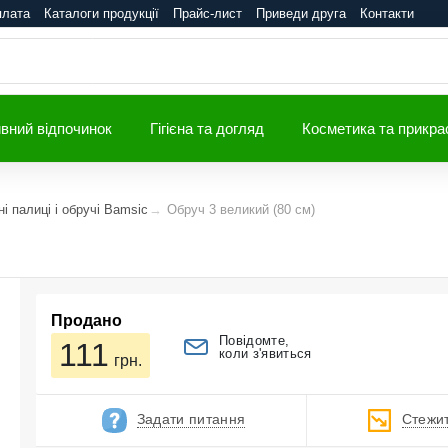
плата
Каталоги продукції
Прайс-лист
Приведи друга
Контакти
вний відпочинок
Гігієна та догляд
Косметика та прикра
і палиці і обручі Bamsic
Обруч 3 великий (80 см)
Продано
Повідомте,
111
коли з'явиться
грн.
Задати питання
Стежит