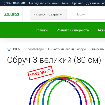
Передзвоніть мені
(098) 684-87-48
Акції
Про нас
Доставка і о
Каталог товарів
Іграшки
Розвиток і творчість
Акти
"BILA"
Спорттовари
Гімнастичні палиці і обручі
Гімнастичн
Обруч 3 великий (80 см)
ПРОДАНО