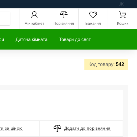
UK
Мій кабінет
Порівняння
Бажання
Кошик
си
Дитяча кімната
Товари до свят
Код товару:
542
и за ціною
Додати до порівняння