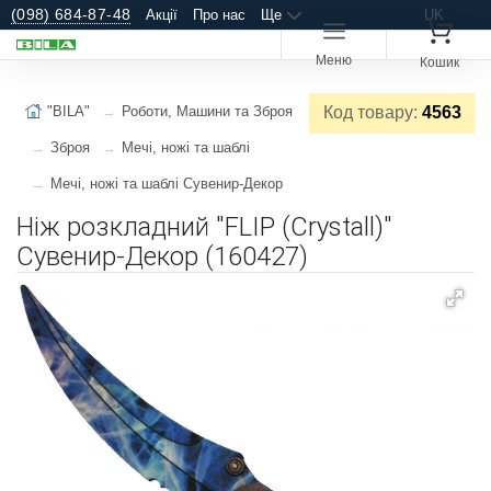
(098) 684-87-48
Акції
Про нас
Ще
UK
Меню
Кошик
"BILA"
Роботи, Машини та Зброя
Код товару:
4563
Зброя
Мечі, ножі та шаблі
Мечі, ножі та шаблі Сувенир-Декор
Ніж розкладний "FLIP (Crystall)"
Сувенир-Декор (160427)