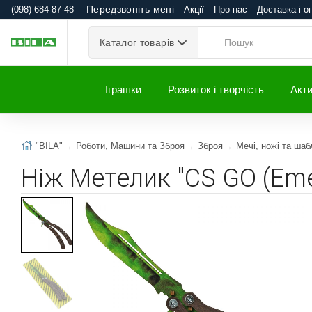
Передзвоніть мені
(098) 684-87-48
Акції
Про нас
Доставка і о
Каталог товарів
Іграшки
Розвиток і творчість
Акти
"BILA"
Роботи, Машини та Зброя
Зброя
Мечі, ножі та шаб
Ніж Метелик "CS GO (Eme