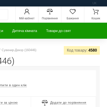
UK
Мій кабінет
Порівняння
Бажання
Кошик
си
Дитяча кімната
Товари до свят
" Сувенир-Декор (160446)
Код товару:
4580
446)
упити в один клік
и за ціною
Додати до порівняння