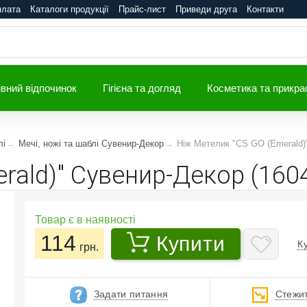
плата
Каталоги продукції
Прайс-лист
Приведи друга
Контакти
вний відпочинок
Гігієна та догляд
Косметика та прикра
лі
Мечі, ножі та шаблі Сувенир-Декор
Ніж Метелик "CS GO (Emerald)
rald)" Сувенир-Декор (160
Товар є в наявності
114
Купити
К
грн.
Задати питання
Стежит