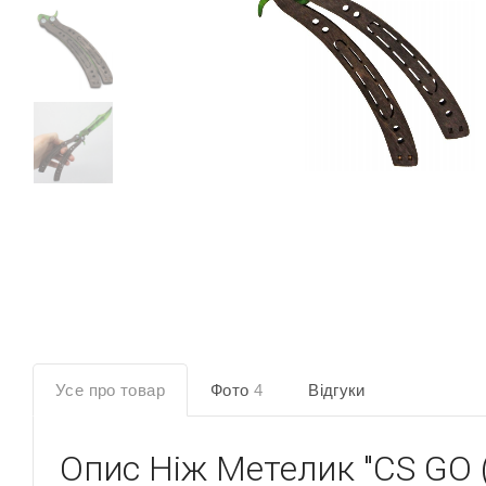
Усе про товар
Фото
4
Відгуки
Опис
Ніж Метелик "CS GO 