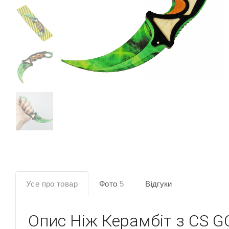
Усе про товар
Фото
5
Відгуки
Опис
Ніж Керамбіт з CS G