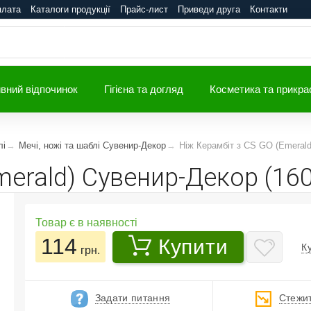
плата
Каталоги продукції
Прайс-лист
Приведи друга
Контакти
вний відпочинок
Гігієна та догляд
Косметика та прикра
лі
Мечі, ножі та шаблі Сувенир-Декор
Ніж Керамбіт з CS GO (Emerald
merald) Сувенир-Декор (16
Товар є в наявності
114
Купити
К
грн.
Задати питання
Стежит