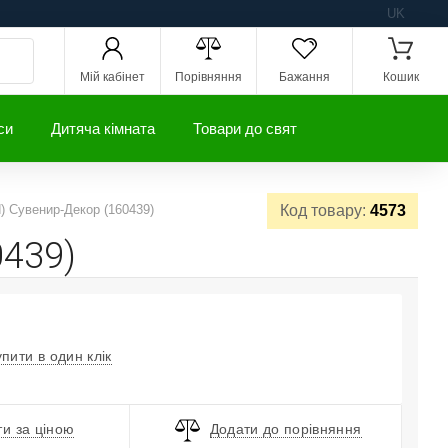
UK
Мій кабінет
Порівняння
Бажання
Кошик
си
Дитяча кімната
Товари до свят
) Сувенир-Декор (160439)
Код товару:
4573
0439)
упити в один клік
и за ціною
Додати до порівняння