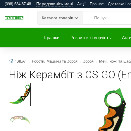
Передзвоніть мені
(098) 684-87-48
Акції
Про нас
Доставка і о
Каталог товарів
Іграшки
Розвиток і творчість
Акти
"BILA"
Роботи, Машини та Зброя
Зброя
Мечі, ножі та шаб
Ніж Керамбіт з CS GO (E