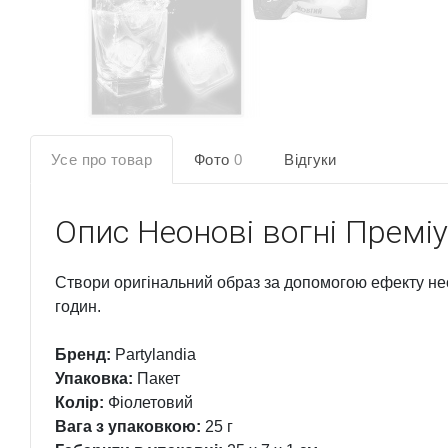
Усе про товар
Фото
0
Відгуки
Опис
Неонові вогні Премі
Створи оригінальний образ за допомогою ефекту нео
годин.
Бренд:
Partylandia
Упаковка:
Пакет
Колір:
Фіолетовий
Вага з упаковкою:
25 г