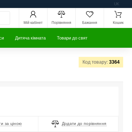
UK
Мій кабінет
Порівняння
Бажання
Кошик
си
Дитяча кімната
Товари до свят
Код товару:
3364
и за ціною
Додати до порівняння