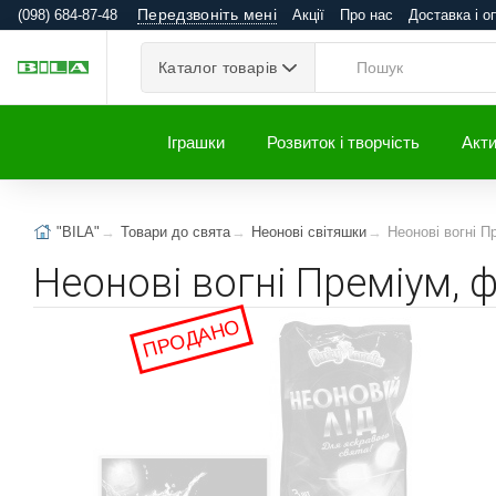
Передзвоніть мені
(098) 684-87-48
Акції
Про нас
Доставка і о
Каталог товарів
Іграшки
Розвиток і творчість
Акти
"BILA"
Товари до свята
Неонові світяшки
Неонові вогні П
Неонові вогні Преміум, 
ПРОДАНО