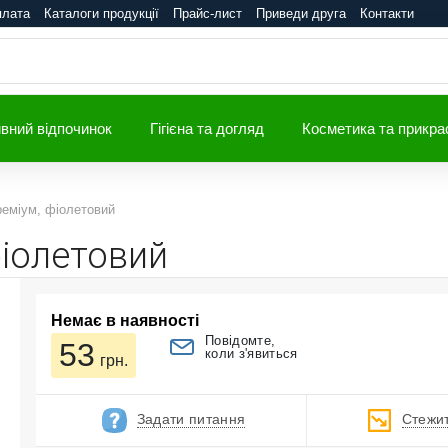
плата
Каталоги продукції
Прайс-лист
Приведи друга
Контакти
вний відпочинок
Гігієна та догляд
Косметика та прикра
реміум, фіолетовий
фіолетовий
Немає в наявності
Повідомте,
53
коли з'явиться
грн.
Задати питання
Стежит