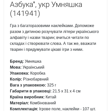
Азбука", укр Умняшка
(141941)
Гра з багаторазовими наклейками. Допоможе
разом з дитиною розучувати літери українського
алфавіту і назви тварин; вчиться читати по
складах і створювати слова. А так же, вважати
тварин і придумувати цікаві ігри з ними.
Бренд:
Умняшка
Мова:
Український
Упаковка:
Коробка
Колір:
Різнобарвний
Вага з упаковкою:
325 г
Габарити в упаковці:
21.5 x 31 x 4 см
Країна виробник:
Китай
Матеріал:
Комбінований
Комплектація:
Ігрове поле, наклейки - 107 шт.