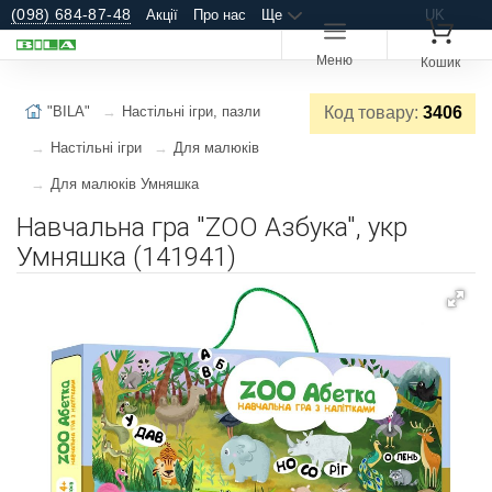
(098) 684-87-48
Акції
Про нас
Ще
UK
Меню
Кошик
"BILA"
Настільні ігри, пазли
Код товару:
3406
Настільні ігри
Для малюків
Для малюків Умняшка
Навчальна гра "ZOO Азбука", укр
Умняшка (141941)