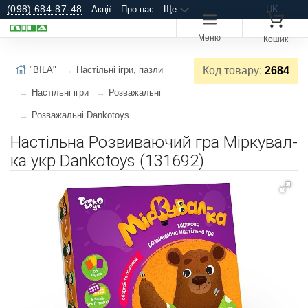
(098) 684-87-48
Акції
Про нас
Ще
UK
Меню
Кошик
"BILA"
Настільні ігри, пазли
Код товару:
2684
Настільні ігри
Розважальні
Розважальні Dankotoys
Настільна Розвиваючий гра Міркувал-
ка укр Dankotoys (131692)