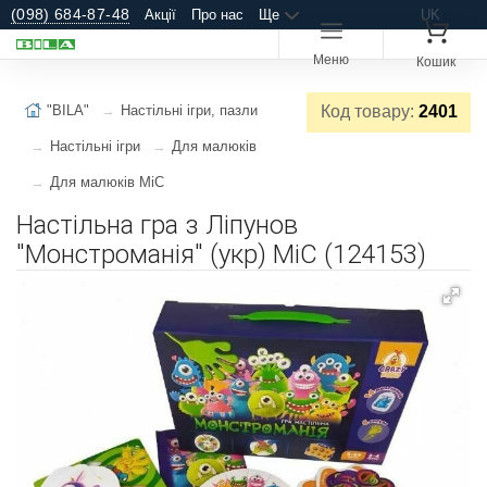
(098) 684-87-48
Акції
Про нас
Ще
UK
Меню
Кошик
"BILA"
Настільні ігри, пазли
Код товару:
2401
Настільні ігри
Для малюків
Для малюків MiC
Настільна гра з Ліпунов
"Монстроманія" (укр) MiC (124153)