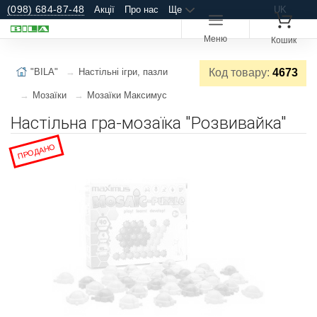
(098) 684-87-48
Акції
Про нас
Ще
UK
Меню
Кошик
"BILA"
Настільні ігри, пазли
Код товару:
4673
Мозаїки
Мозаїки Максимус
Настільна гра-мозаїка "Розвивайка"
ПРОДАНО