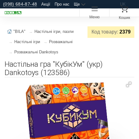
(098) 684-87-48
Акції
Про нас
Ще
UK
Меню
Кошик
"BILA"
Настільні ігри, пазли
Код товару:
2379
Настільні ігри
Розважальні
Розважальні Dankotoys
Настільна гра "КубікУм" (укр)
Dankotoys (123586)