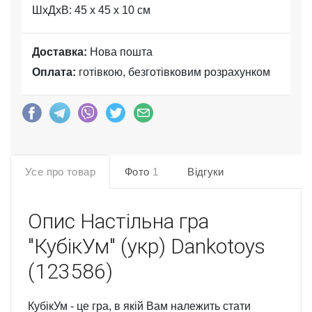
ШхДхВ: 45 x 45 x 10 см
Доставка:
Нова пошта
Оплата:
готівкою, безготівковим розрахунком
Усе про товар
Фото
1
Відгуки
Опис
Настільна гра
"КубікУм" (укр) Dankotoys
(123586)
КубікУм - це гра, в якій Вам належить стати