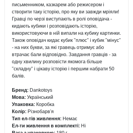
письменником, казкарем або режисером і
створити таку історію, про яку ви завжди мріяли!
Гравці по черзі виступають в ролі оповідача -
кидають кубики і розповідають історію,
використовуючи в ній випали на кубику картинки.
Також оповідач кидає кубик "плюс" і кубик "мінус"
- на них букви, за які гравець отримує або
втрачає бали відповідно. Завдання гравців - за
одну хвилину розповісти якомога більше
"складну" і цікаву історію і першим набрати 50
балів.
Бренд:
Dankotoys
Мова:
Український
Упаковка:
Коробка
Колір:
Різнобарв'я
Тип ел-тів живлення:
Немає
Ел-ти живлення в комплекті:
Ні
Вага з упаковкою:
180 г