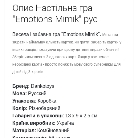
Опис
Настільна гра
"Emotions Mimik" рус
Весела і забавна гра "Emotions Mimik".
Мета гри:
зібрати найбільшу кількість карток. Як грати: заберіть картки у
інших гравців, показуючи при цьому дотепні вирази обличчя!
Зберіть комплект з 3 однакових карт. Якщо у вас немає
необхідної карти - просто покажіть мову свого суперника!
Для
дітей від 3-х років.
Бренд:
Dankotoys
Мова:
Русский
Упаковка:
Коробка
Колір:
Різнобарвний
Габарити в упаковці:
13 x 9 x 2.5 см
Країна виробник:
Україна
Матеріал:
Комбінований
Комплектація:
56 карток