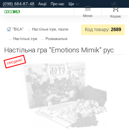
(098) 684-87-48
Акції
Про нас
Ще
UK
Меню
Кошик
"BILA"
Настільні ігри, пазли
Код товару:
2689
Настільні ігри
Розважальні
Настільна гра "Emotions Mimik" рус
ПРОДАНО