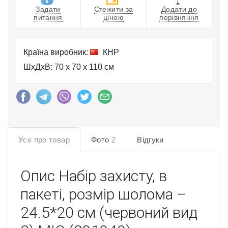
Задати
Стежити за
Додати до
питання
ціною
порівняння
Країна виробник:
КНР
ШхДхВ: 70 x 70 x 110 см
Усе про товар
Фото
2
Відгуки
Опис
Набiр захисту, в
пакеті, розмір шолома –
24.5*20 см (червоний вид