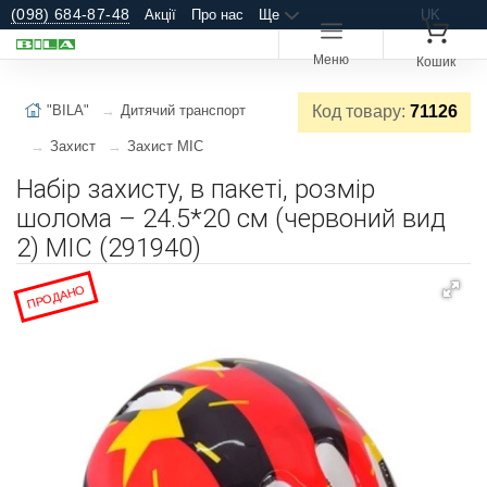
(098) 684-87-48
Акції
Про нас
Ще
UK
Меню
Кошик
"BILA"
Дитячий транспорт
Код товару:
71126
Захист
Захист МІС
Набiр захисту, в пакеті, розмір
шолома – 24.5*20 см (червоний вид
2) МІС (291940)
ПРОДАНО