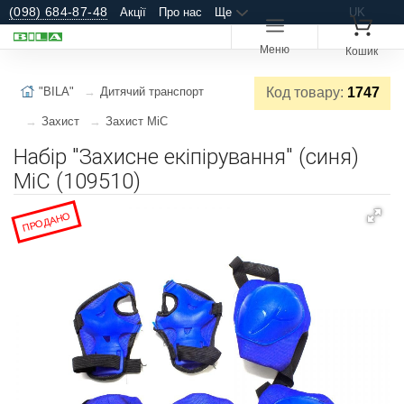
(098) 684-87-48
Акції
Про нас
Ще
UK
Меню
Кошик
"BILA"
Дитячий транспорт
Код товару:
1747
Захист
Захист MiC
Набір "Захисне екіпірування" (синя)
MiC (109510)
ПРОДАНО