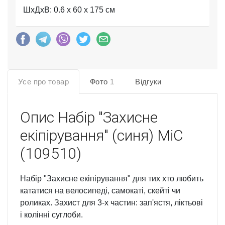
ШхДхВ: 0.6 x 60 x 175 см
Усе про товар
Фото
1
Відгуки
Опис
Набір "Захисне
екіпірування" (синя) MiC
(109510)
Набір "Захисне екіпірування" для тих хто любить
кататися на велосипеді, самокаті, скейті чи
роликах. Захист для 3-х частин: зап'ястя, ліктьові
і колінні суглоби.