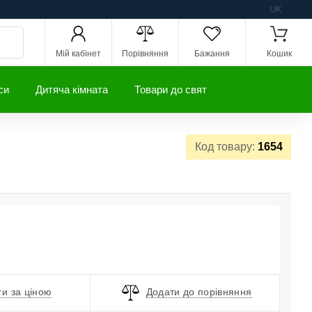
UK
Мій кабінет
Порівняння
Бажання
Кошик
си
Дитяча кімната
Товари до свят
Код товару:
1654
и за ціною
Додати до порівняння