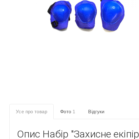
Усе про товар
Фото
1
Відгуки
Опис
Набір "Захисне екіпір