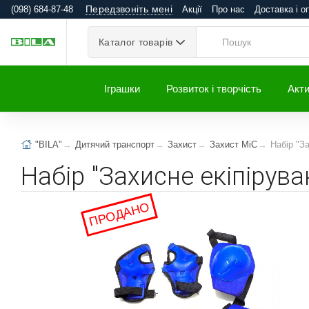
Передзвоніть мені
(098) 684-87-48
Акції
Про нас
Доставка і о
Каталог товарів
Іграшки
Розвиток і творчість
Акти
"BILA"
Дитячий транспорт
Захист
Захист MiC
Набір "За
Набір "Захисне екіпіруван
ПРОДАНО