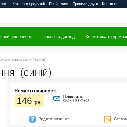
плата
Каталоги продукції
Прайс-лист
Приведи друга
Контакти
вний відпочинок
Гігієна та догляд
Косметика та прикра
хисне екіпірування" (синій)
ня" (синій)
Немає в наявності
Повідомте,
146
коли з'явиться
грн.
Задати питання
Стежит