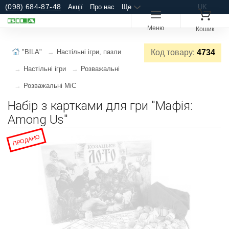
(098) 684-87-48
Акції
Про нас
Ще
UK
Меню
Кошик
"BILA"
Настільні ігри, пазли
Код товару:
4734
Настільні ігри
Розважальні
Розважальні MiC
Набір з картками для гри "Мафія:
Among Us"
ПРОДАНО