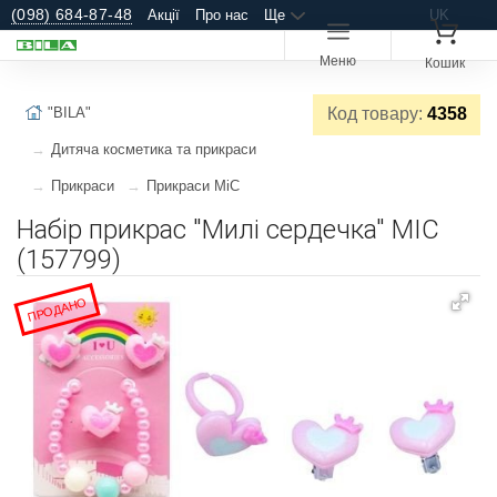
(098) 684-87-48
Акції
Про нас
Ще
UK
Меню
Кошик
"BILA"
Код товару:
4358
Дитяча косметика та прикраси
Прикраси
Прикраси MiC
Набір прикрас "Милі сердечка" MIC
(157799)
ПРОДАНО