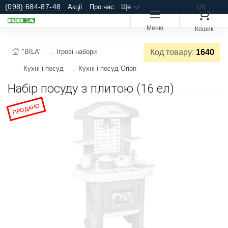
(098) 684-87-48
Акції
Про нас
Ще
UK
Меню
Кошик
"BILA"
Ігрові набори
Код товару:
1640
Кухні і посуд
Кухні і посуд Orion
Набір посуду з плитою (16 ел)
ПРОДАНО