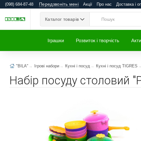
Передзвоніть мені
(098) 684-87-48
Акції
Про нас
Доставка і о
Каталог товарів
Іграшки
Розвиток і творчість
Акти
"BILA"
Ігрові набори
Кухні і посуд
Кухні і посуд TIGRES
Набір посуду столовий "