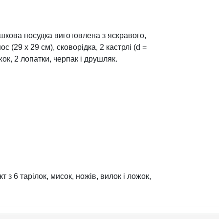
ашкова посудка виготовлена з яскравого,
с (29 х 29 см), сковорідка, 2 кастрлі (d =
жок, 2 лопатки, черпак і друшляк.
т з 6 тарілок, мисок, ножів, вилок і ложок,