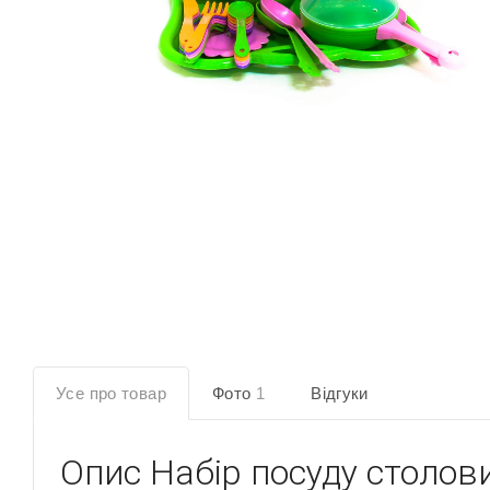
Усе про товар
Фото
1
Відгуки
Опис
Набір посуду столов