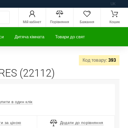
UK
Мій кабінет
Порівняння
Бажання
Кошик
си
Дитяча кімната
Товари до свят
Код товару:
393
RES (22112)
упити в один клік
и за ціною
Додати до порівняння