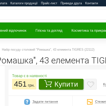
плата
Каталоги продукції
Прайс-лист
Приведи друга
Контакти
вний відпочинок
Гігієна та догляд
Косметика та прикра
Набір посуду столовий "Ромашка", 43 елемента TIGRES (22112)
Ромашка", 43 елемента TIG
Товар є в наявності
451
Купити
К
грн.
Задати питання
Стежит