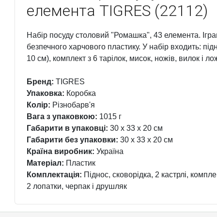
елемента TIGRES (22112)
Набір посуду столовий "Ромашка", 43 елемента. Ігр
безпечного харчового пластику. У набір входить: підно
10 см), комплект з 6 тарілок, мисок, ножів, вилок і ло
Бренд:
TIGRES
Упаковка:
Коробка
Колір:
Різнобарв'я
Вага з упаковкою:
1015 г
Габарити в упаковці:
30 x 33 x 20 см
Габарити без упаковки:
30 x 33 x 20 см
Країна виробник:
Україна
Матеріал:
Пластик
Комплектація:
Піднос, сковорідка, 2 кастрлі, комплек
2 лопатки, черпак і друшляк