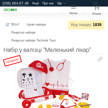
(098) 684-87-48
Акції
Про нас
Ще
UK
Меню
Кошик
"BILA"
Ігрові набори
Код товару:
1839
Лікарські набори
Лікарські набори Technok Toys
Набір у валізці "Маленький лікар"
ПРОДАНО