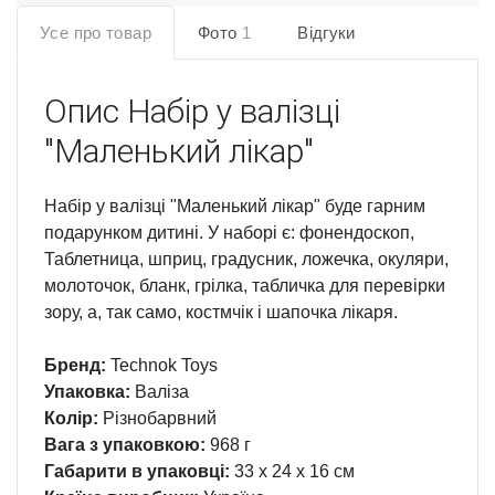
Усе про товар
Фото
1
Відгуки
Опис
Набір у валізці
"Маленький лікар"
Набір у валізці "Маленький лікар" буде гарним
подарунком дитині. У наборі є: фонендоскоп,
Таблетница, шприц, градусник, ложечка, окуляри,
молоточок, бланк, грілка, табличка для перевірки
зору, а, так само, костмчік і шапочка лікаря.
Бренд:
Technok Toys
Упаковка:
Валіза
Колір:
Різнобарвний
Вага з упаковкою:
968 г
Габарити в упаковці:
33 x 24 x 16 см