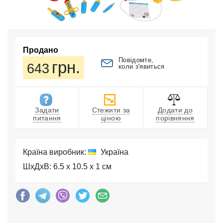
Продано
Повідомте,
грн.
643
коли з'явиться
Задати
Стежити за
Додати до
питання
ціною
порівняння
Країна виробник:
Україна
ШхДхВ: 6.5 x 10.5 x 1 см