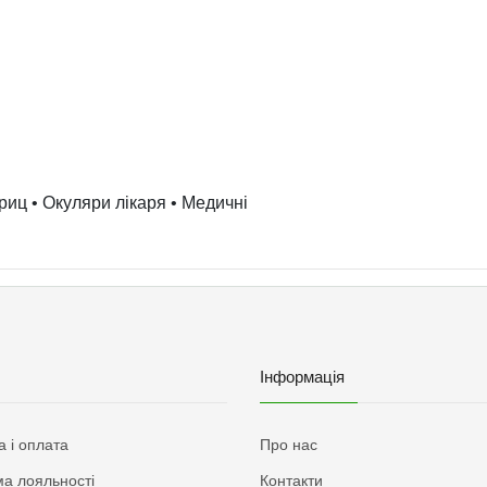
риц • Окуляри лікаря • Медичні
Інформація
а і оплата
Про нас
а лояльності
Контакти