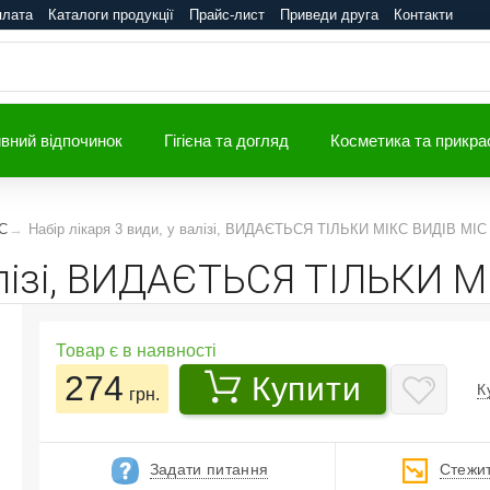
плата
Каталоги продукції
Прайс-лист
Приведи друга
Контакти
вний відпочинок
Гігієна та догляд
Косметика та прикра
iC
Набір лікаря 3 види, у валізі, ВИДАЄТЬСЯ ТІЛЬКИ МІКС ВИДІВ MIC 
валізі, ВИДАЄТЬСЯ ТІЛЬКИ 
Товар є в наявності
274
Купити
К
грн.
Задати питання
Стежит