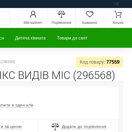
UK
Мій кабінет
Порівняння
Бажання
Кошик
си
Дитяча кімната
Товари до свят
(296568)
Код товару:
77559
МІКС ВИДІВ MIC (296568)
упити в один клік
и за ціною
Додати до порівняння