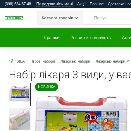
Передзвоніть мені
(098) 684-87-48
Акції
Про нас
Доставка і о
Каталог товарів
Іграшки
Розвиток і творчість
Акти
"BILA"
Ігрові набори
Лікарські набори
Лікарські набори M
Набір лікаря 3 види, у 
НОВИНКА