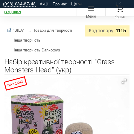
(098) 684-87-48
Акції
Про нас
Ще
UK
Меню
Кошик
"BILA"
Товари для творчості
Код товару:
1115
Інша творчість
Інша творчість Dankotoys
Набір креативної творчості "Grass
Monsters Head" (укр)
ПРОДАНО