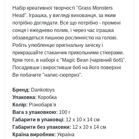
Набір креативної творчості "Grass Monsters
Head". Іграшка, у вигляді вихованця, за яким
потрібно доглядати. Все що потрібно - промені
сонця і ежеднево полив, і через час іграшка
обзаведеться пишною рослинністю на голові.
Робіть улюбленцю оригінальну зачіску і
прикрашайте стаканчик прикольними стікерами.
Крім того, в наборі є "Magic Bean (чарівний боб)".
Посадивши і виростивши боб на його поверхні
Ви побачите "напис-сюрприз".
Бренд:
Dankotoys
Упаковка:
Коробка
Колір:
Різнобарв'я
Вага з упаковкою:
100 г
Габарити в упаковці:
12 x 10 x 14 см
Габарити без упаковки:
12 x 10 x 14 см
Країна виробник:
Україна