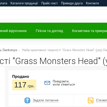
плата
Каталоги продукції
Прайс-лист
Приведи друга
Контакти
вний відпочинок
Гігієна та догляд
Косметика та прикра
ть Dankotoys
Набір креативної творчості "Grass Monsters Head" (укр) Da
ті "Grass Monsters Head" (
Продано
Повідомте,
117
коли з'явиться
грн.
Задати питання
Стежит