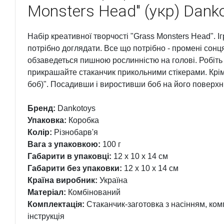
Monsters Head" (укр) Dank
Набір креативної творчості "Grass Monsters Head". І
потрібно доглядати. Все що потрібно - промені сонця
обзаведеться пишною рослинністю на голові. Робіть 
прикрашайте стаканчик прикольними стікерами. Крім 
боб)". Посадивши і виростивши боб на його поверхн
Бренд:
Dankotoys
Упаковка:
Коробка
Колір:
Різнобарв'я
Вага з упаковкою:
100 г
Габарити в упаковці:
12 x 10 x 14 см
Габарити без упаковки:
12 x 10 x 14 см
Країна виробник:
Україна
Матеріал:
Комбінований
Комплектація:
Стаканчик-заготовка з насінням, комп
інструкція