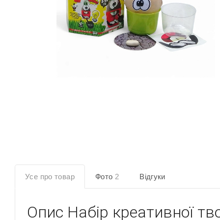
Усе про товар
Фото
2
Відгуки
Опис
Набір креативної тво