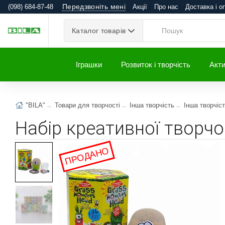
Передзвоніть мені
(098) 684-87-48
Акції
Про нас
Доставка і о
Каталог товарів
Іграшки
Розвиток і творчість
Акти
"BILA"
Товари для творчості
Інша творчість
Інша творчіс
Набір креативної творчос
ПРОДАНО