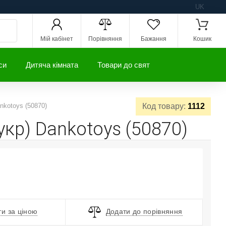
UK
Мій кабінет
Порівняння
Бажання
Кошик
си
Дитяча кімната
Товари до свят
nkotoys (50870)
Код товару:
1112
укр) Dankotoys (50870)
и за ціною
Додати до порівняння