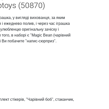
otoys (50870)
грашка, у вигляді вихованця, за яким
 і ежеднево полив, і через час іграшка
улюбленцю оригінальну зачіску і
того, в наборі є "Magic Bean (чарівний
і Ви побачите "напис-сюрприз".
лект стікерів, "Чарівний боб", стаканчик,