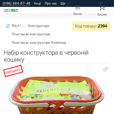
(098) 684-87-48
Акції
Про нас
Ще
UK
Меню
Кошик
"BILA"
Конструктори
Код товару:
2394
Пластикові конструктори
Пластикові конструктори Kinderway
Набір конструктора в червоній
кошику
ПРОДАНО