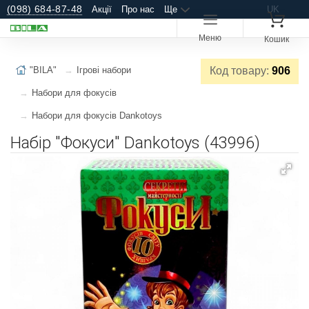
(098) 684-87-48
Акції
Про нас
Ще
UK
Меню
Кошик
"BILA"
Ігрові набори
Код товару:
906
Набори для фокусів
Набори для фокусів Dankotoys
Набір "Фокуси" Dankotoys (43996)