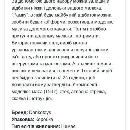
За допомогою цього набору можна залишити
відбитки ніжки і долоньки вашого малюка.
"Рамку", в якій буде майбутній відбиток можна
зробити будь-якої форми, розкотивши моделює
масу за допомогою качалки. Потім потрібно
притулити долоньку малюка і потримати.
Використовуючи стек, виріб можна
урізноманітнити, дописавши поруч зі зліпком
ім'я, дату, або просто прикрасивши його
візерунками та малюнками. А з залишків маси -
виліпити декоративні елементи. Готовий виріб
необхідно залишити на 24 години, щоб
дозволити йому затвердіти. У комплекті:
моделює маса (150 г), стек, атласна стрічка,
скалка і інструкція.
Бренд:
Dankotoys
Упаковка:
Коробка
Тип ел-тів живлення:
Немає