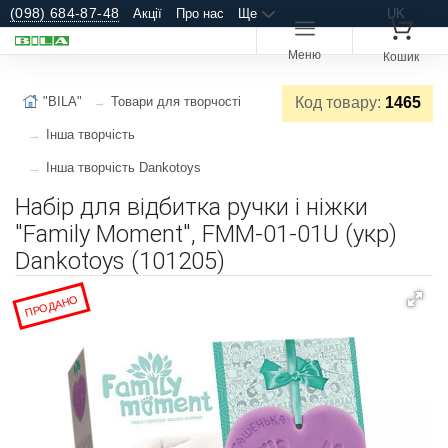
(098) 684-87-48
Акції
Про нас
Ще
UK
Меню
Кошик
"BILA"
Товари для творчості
Код товару:
1465
Інша творчість
Інша творчість Dankotoys
Набір для відбитка ручки і ніжки
"Family Moment", FMM-01-01U (укр)
Dankotoys (101205)
ПРОДАНО