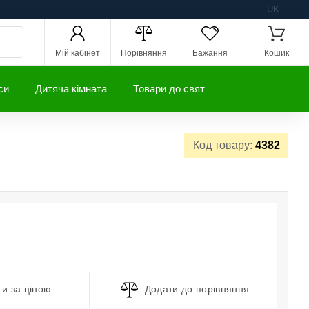
UK
Мій кабінет
Порівняння
Бажання
Кошик
си
Дитяча кімната
Товари до свят
Код товару:
4382
и за ціною
Додати до порівняння