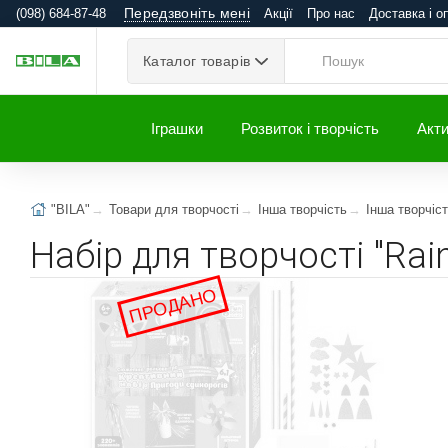
Передзвоніть мені
(098) 684-87-48
Акції
Про нас
Доставка і о
Каталог товарів
Іграшки
Розвиток і творчість
Акти
"BILA"
Товари для творчості
Інша творчість
Інша творчіст
Набір для творчості "Ra
ПРОДАНО