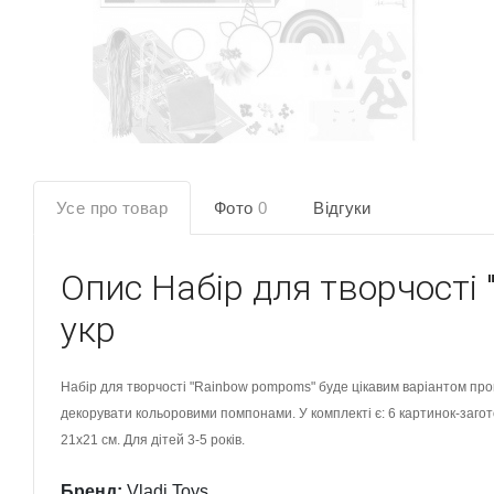
Усе про товар
Фото
0
Відгуки
Опис
Набір для творчості
укр
Набір для творчості "Rainbow pompoms" буде цікавим варіантом пр
декорувати кольоровими помпонами. У комплекті є: 6 картинок-загото
21х21 см. Для дітей 3-5 років.
Бренд:
Vladi Toys