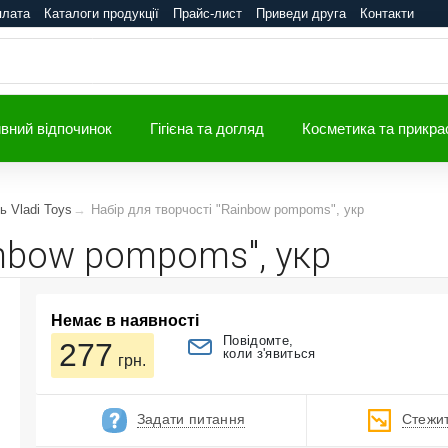
плата
Каталоги продукції
Прайс-лист
Приведи друга
Контакти
вний відпочинок
Гігієна та догляд
Косметика та прикра
ь Vladi Toys
Набір для творчості "Rainbow pompoms", укр
inbow pompoms", укр
Немає в наявності
Повідомте,
277
коли з'явиться
грн.
Задати питання
Стежит