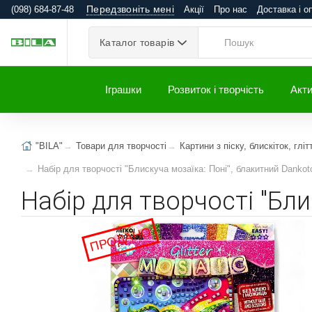
Передзвоніть мені
(098) 684-87-48
Акції
Про нас
Доставка і о
Каталог товарів
Іграшки
Розвиток і творчість
Акти
"BILA"
Товари для творчості
Картини з піску, блискіток, гліт
Набір для творчості "Блискуча мозаїка: Поні", блакитний Dankot
Набір для творчості "Бли
ПРОДАНО