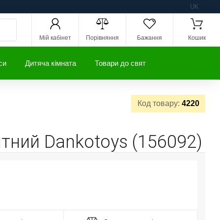
UK
Мій кабінет
Порівняння
Бажання
Кошик
си
Дитяча кімната
Товари до свят
Код товару:
4220
итний Dankotoys (156092)