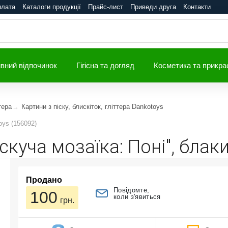
плата
Каталоги продукції
Прайс-лист
Приведи друга
Контакти
вний відпочинок
Гігієна та догляд
Косметика та прикра
тера
Картини з піску, блискіток, гліттера Dankotoys
oys (156092)
скуча мозаїка: Поні", блак
Продано
Повідомте,
100
коли з'явиться
грн.