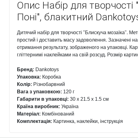
Опис
Набір для творчості 
Поні", блакитний Dankotoy
Дитячий набір для творчості "Блискуча мозаїка". М
простий і доставить масу задоволення. Зазначені н
отримання результату, зображеного на упаковці. Кар
гліттернимі наклейками на свій розсуд. Розмір картин
Бренд:
Dankotoys
Упаковка:
Коробка
Колір:
Різнобарвний
Вага з упаковкою:
120 г
Габарити в упаковці:
30 x 21.5 x 1.5 см
Країна виробник:
Україна
Матеріал:
Комбінований
Комплектація:
Картинка, наклейки, інструкція