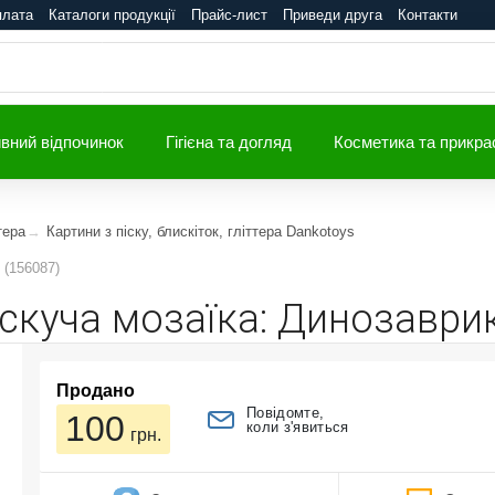
плата
Каталоги продукції
Прайс-лист
Приведи друга
Контакти
вний відпочинок
Гігієна та догляд
Косметика та прикра
тера
Картини з піску, блискіток, гліттера Dankotoys
 (156087)
искуча мозаїка: Динозаврик
Продано
Повідомте,
100
коли з'явиться
грн.