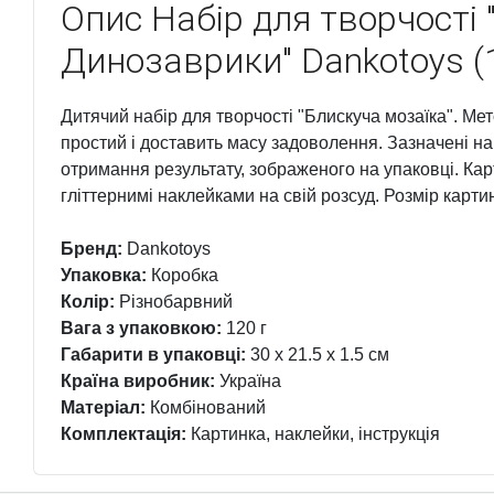
Опис
Набір для творчості 
Динозаврики" Dankotoys (
Дитячий набір для творчості "Блискуча мозаїка". М
простий і доставить масу задоволення. Зазначені н
отримання результату, зображеного на упаковці. Кар
гліттернимі наклейками на свій розсуд. Розмір картин
Бренд:
Dankotoys
Упаковка:
Коробка
Колір:
Різнобарвний
Вага з упаковкою:
120 г
Габарити в упаковці:
30 x 21.5 x 1.5 см
Країна виробник:
Україна
Матеріал:
Комбінований
Комплектація:
Картинка, наклейки, інструкція