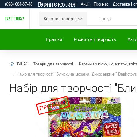
Передзвоніть мені
(098) 684-87-48
Акції
Про нас
Доставка і о
Каталог товарів
Іграшки
Розвиток і творчість
Акти
"BILA"
Товари для творчості
Картини з піску, блискіток, гліт
Набір для творчості "Блискуча мозаїка: Динозаврики" Dankotoys
Набір для творчості "Бл
ПРОДАНО