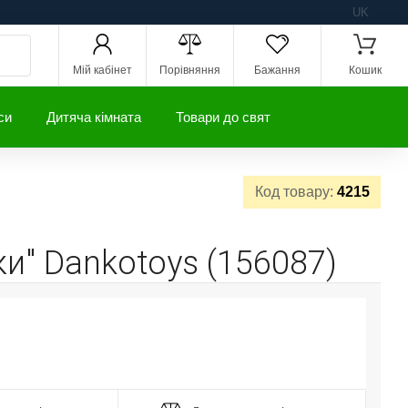
UK
Мій кабінет
Порівняння
Бажання
Кошик
си
Дитяча кімната
Товари до свят
Код товару:
4215
и" Dankotoys (156087)