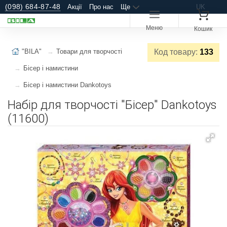
(098) 684-87-48
Акції
Про нас
Ще
UK
Меню
Кошик
"BILA"
Товари для творчості
Код товару:
133
Бісер і намистини
Бісер і намистини Dankotoys
Набір для творчості "Бісер" Dankotoys
(11600)