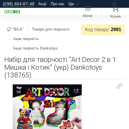
(098) 684-87-48
Акції
Про нас
Ще
UK
Меню
Кошик
"BILA"
Товари для творчості
Код товару:
2991
Інша творчість
Інша творчість Dankotoys
Набір для творчості "Art Decor 2 в 1:
Мишка і Котик" (укр) Dankotoys
(138765)