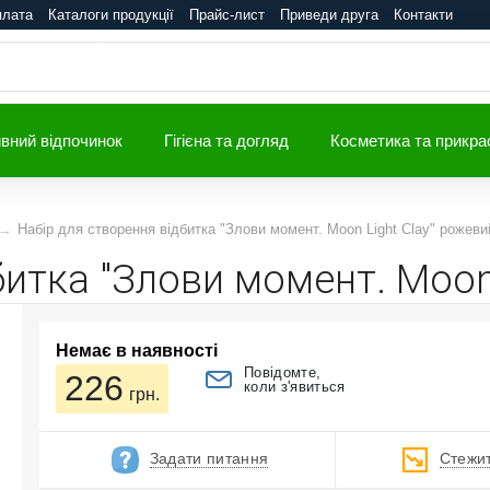
плата
Каталоги продукції
Прайс-лист
Приведи друга
Контакти
вний відпочинок
Гігієна та догляд
Косметика та прикра
Набір для створення відбитка "Злови момент. Moon Light Clay" рожеви
битка "Злови момент. Moon
Немає в наявності
Повідомте,
226
коли з'явиться
грн.
Задати питання
Стежит