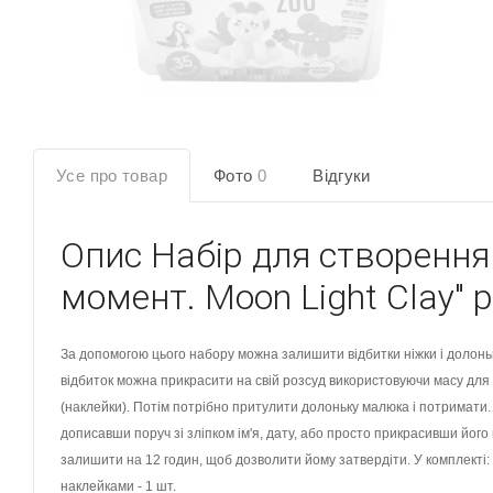
Усе про товар
Фото
0
Відгуки
Опис
Набір для створення
момент. Moon Light Clay"
За допомогою цього набору можна залишити відбитки ніжки і долоньк
відбиток можна прикрасити на свій розсуд використовуючи масу для 
(наклейки). Потім потрібно притулити долоньку малюка і потримати.
дописавши поруч зі зліпком ім'я, дату, або просто прикрасивши йог
залишити на 12 годин, щоб дозволити йому затвердіти. У комплекті: м
наклейками - 1 шт.