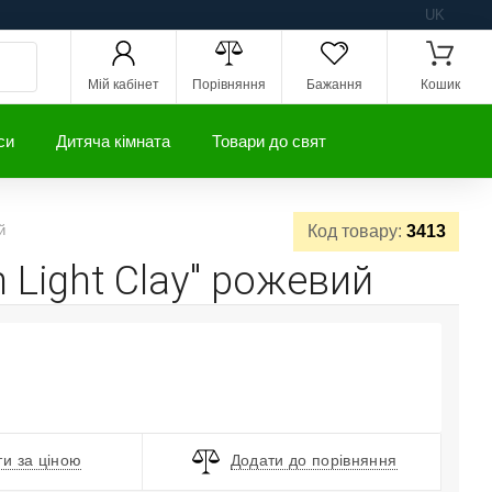
UK
Мій кабінет
Порівняння
Бажання
Кошик
си
Дитяча кімната
Товари до свят
й
Код товару:
3413
 Light Clay" рожевий
и за ціною
Додати до порівняння