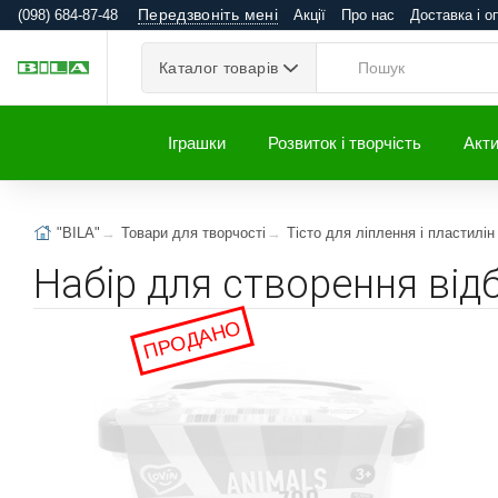
Передзвоніть мені
(098) 684-87-48
Акції
Про нас
Доставка і о
Каталог товарів
Іграшки
Розвиток і творчість
Акти
"BILA"
Товари для творчості
Тісто для ліплення і пластилін
Набір для створення від
ПРОДАНО