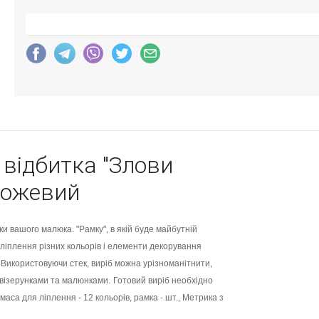
 відбитка "Злови
 рожевий
и вашого малюка. "Рамку", в якій буде майбутній
ліплення різних кольорів і елементи декорування
 Використовуючи стек, виріб можна урізноманітнити,
о візерунками та малюнками.
Готовий виріб необхідно
аса для ліплення - 12 кольорів, рамка - шт., Метрика з