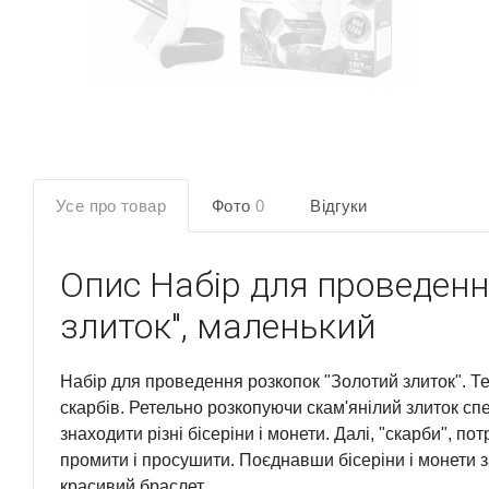
Усе про товар
Фото
0
Відгуки
Опис
Набір для проведенн
злиток", маленький
Набір для проведення розкопок "Золотий злиток". Т
скарбів. Ретельно розкопуючи скам'янілий злиток сп
знаходити різні бісеріни і монети. Далі, "скарби", по
промити і просушити. Поєднавши бісеріни і монети 
красивий браслет.