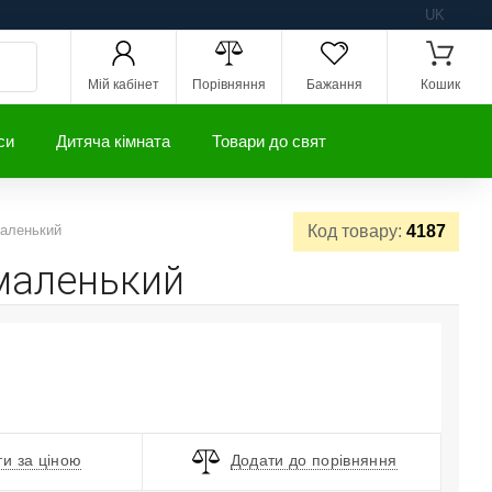
UK
Мій кабінет
Порівняння
Бажання
Кошик
си
Дитяча кімната
Товари до свят
маленький
Код товару:
4187
 маленький
и за ціною
Додати до порівняння