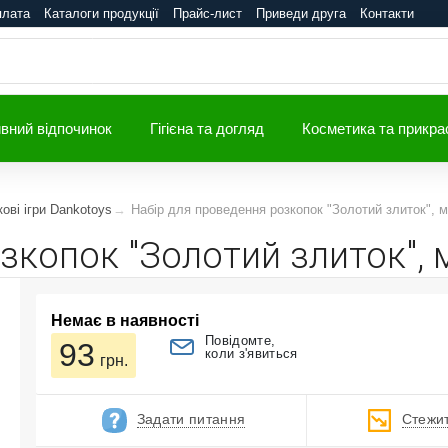
плата
Каталоги продукції
Прайс-лист
Приведи друга
Контакти
вний відпочинок
Гігієна та догляд
Косметика та прикра
ові ігри Dankotoys
Набір для проведення розкопок "Золотий злиток", 
зкопок "Золотий злиток",
Немає в наявності
Повідомте,
93
коли з'явиться
грн.
Задати питання
Стежит