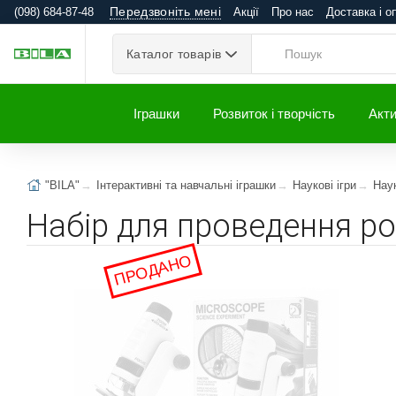
Передзвоніть мені
(098) 684-87-48
Акції
Про нас
Доставка і о
Каталог товарів
Іграшки
Розвиток і творчість
Акти
"BILA"
Інтерактивні та навчальні іграшки
Наукові ігри
Наук
Набір для проведення ро
ПРОДАНО