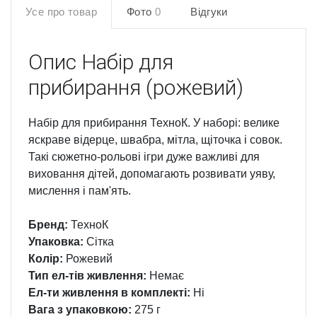
Усе про товар
Фото
0
Відгуки
Опис
Набір для
прибирання (рожевий)
Набір для прибирання ТехноК. У наборі: велике
яскраве відерце, швабра, мітла, щіточка і совок.
Такі сюжетно-рольові ігри дуже важливі для
виховання дітей, допомагають розвивати уяву,
мислення і пам'ять.
Бренд:
ТехноК
Упаковка:
Сітка
Колір:
Рожевий
Тип ел-тів живлення:
Немає
Ел-ти живлення в комплекті:
Ні
Вага з упаковкою:
275 г