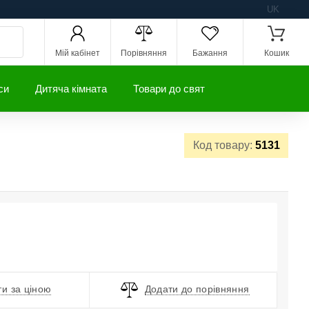
UK
Мій кабінет
Порівняння
Бажання
Кошик
си
Дитяча кімната
Товари до свят
Код товару:
5131
и за ціною
Додати до порівняння