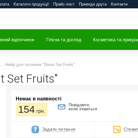
плата
Каталоги продукції
Прайс-лист
Приведи друга
Контакти
вний відпочинок
Гігієна та догляд
Косметика та прикра
Набір для ліплення "Donut Set Fruits"
 Set Fruits"
Немає в наявності
Повідомте,
154
коли з'явиться
грн.
Задати питання
Стежит