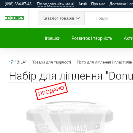
Передзвоніть мені
(098) 684-87-48
Акції
Про нас
Доставка і о
Каталог товарів
Іграшки
Розвиток і творчість
Акти
"BILA"
Товари для творчості
Тісто для ліплення і пластилін
Набір для ліплення "Donut
ПРОДАНО