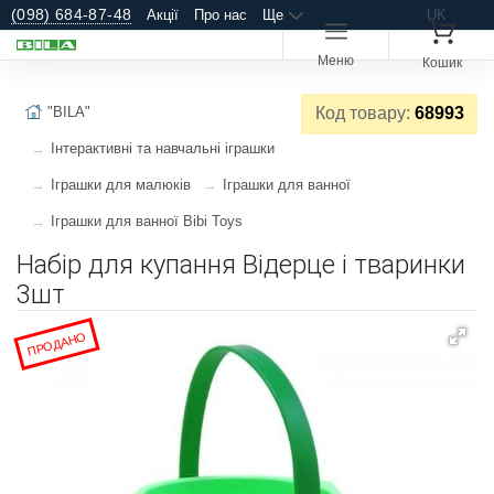
(098) 684-87-48
Акції
Про нас
Ще
UK
Меню
Кошик
"BILA"
Код товару:
68993
Інтерактивні та навчальні іграшки
Іграшки для малюків
Іграшки для ванної
Іграшки для ванної Bibi Toys
Набір для купання Відерце і тваринки
3шт
ПРОДАНО