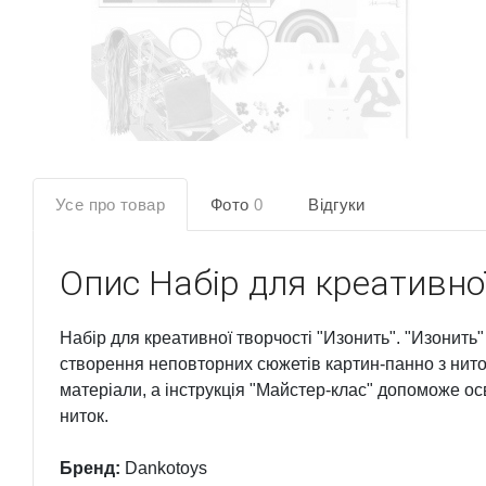
Усе про товар
Фото
0
Відгуки
Опис
Набір для креативної
Набір для креативної творчості "Изонить". "Изонить"
створення неповторних сюжетів картин-панно з ниток 
матеріали, а інструкція "Майстер-клас" допоможе о
ниток.
Бренд:
Dankotoys