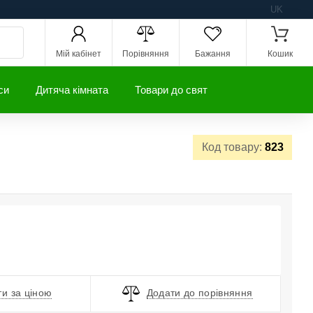
UK
Мій кабінет
Порівняння
Бажання
Кошик
си
Дитяча кімната
Товари до свят
Код товару:
823
и за ціною
Додати до порівняння