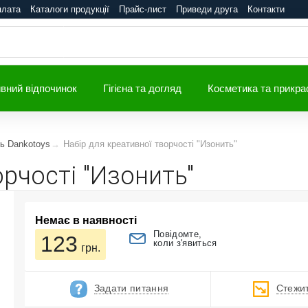
плата
Каталоги продукції
Прайс-лист
Приведи друга
Контакти
вний відпочинок
Гігієна та догляд
Косметика та прикра
ть Dankotoys
Набір для креативної творчості "Изонить"
орчості "Изонить"
Немає в наявності
Повідомте,
123
коли з'явиться
грн.
Задати питання
Стежит