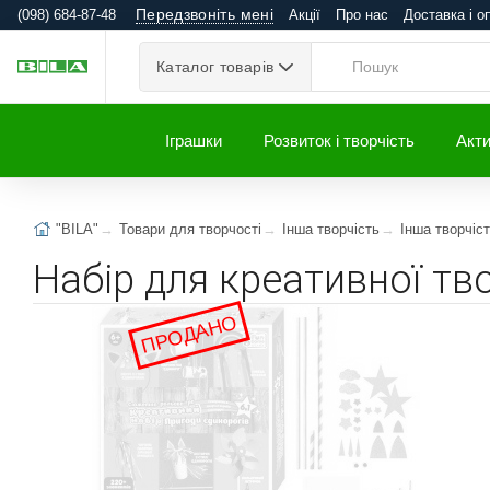
Передзвоніть мені
(098) 684-87-48
Акції
Про нас
Доставка і о
Каталог товарів
Іграшки
Розвиток і творчість
Акти
"BILA"
Товари для творчості
Інша творчість
Інша творчіс
Набір для креативної тв
ПРОДАНО