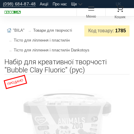
(098) 684-87-48
Акції
Про нас
Ще
UK
Меню
Кошик
"BILA"
Товари для творчості
Код товару:
1785
Тісто для ліплення і пластилін
Тісто для ліплення і пластилін Dankotoys
Набір для креативної творчості
"Bubble Clay Fluoric" (рус)
ПРОДАНО