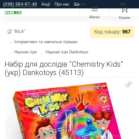
(098) 684-87-48
Акції
Про нас
Ще
UK
Меню
Кошик
"BILA"
Код товару:
967
Інтерактивні та навчальні іграшки
Наукові ігри
Наукові ігри Dankotoys
Набір для дослідів "Chemistry Kids"
(укр) Dankotoys (45113)