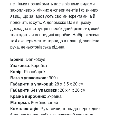
не тільки познайомить вас з різними видами
захопливих хімічних експериментів і фізичних
явищ, що зачаровують своїми ефектами, а й
пояснить їх суть. А допоможе Вам в цьому
докладна інструкція і необхідний реквізит, який
знаходиться всередині коробки. Набір включає
такі експерименти: торнадо в пляшці, зловісна
рука, неньютонівська рідина.
Бренд:
Dankotoys
Упаковка:
Коробка
Колір:
Різнобарв'я
Вага з упаковкою:
300 г
Габарити в упаковці:
28 x 3.5 x 20 см
Габарити без упаковки:
28 x 4 x 20 см
Країна виробник:
Україна
Матеріал:
Комбінований
Комплектація:
Рукавички, торнадо-перехідник,
барвник (червоний), кукурудзяний крохмаль,