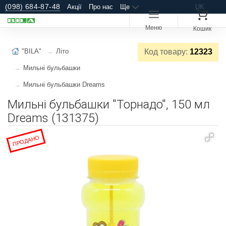
(098) 684-87-48
Акції
Про нас
Ще
UK
Меню
Кошик
"BILA"
Літо
Код товару:
12323
Мильні бульбашки
Мильні бульбашки Dreams
Мильні бульбашки "Торнадо", 150 мл
Dreams (131375)
ПРОДАНО