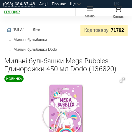
(098) 684-87-48
Акції
Про нас
Ще
UK
Меню
Кошик
"BILA"
Літо
Код товару:
71792
Мильні бульбашки
Мильні бульбашки Dodo
Мильні бульбашки Mega Bubbles
Единорожки 450 мл Dodo (136820)
НОВИНКА