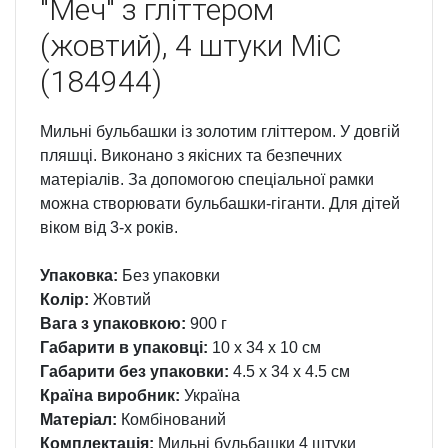
"Меч" з гліттером
(жовтий), 4 штуки MiC
(184944)
Мильні бульбашки із золотим гліттером. У довгій
пляшці. Виконано з якісних та безпечних
матеріалів. За допомогою спеціальної рамки
можна створювати бульбашки-гіганти. Для дітей
віком від 3-х років.
Упаковка:
Без упаковки
Колір:
Жовтий
Вага з упаковкою:
900 г
Габарити в упаковці:
10 x 34 x 10 см
Габарити без упаковки:
4.5 x 34 x 4.5 см
Країна виробник:
Україна
Матеріал:
Комбінований
Комплектація:
Мильні бульбашки 4 штуки