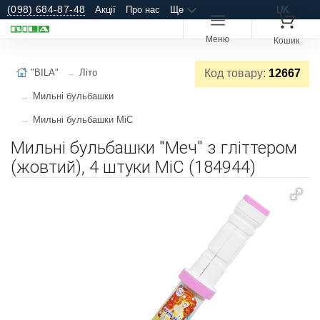
(098) 684-87-48
Акції
Про нас
Ще
UK
Меню
Кошик
"BILA"
Літо
Код товару:
12667
Мильні бульбашки
Мильні бульбашки MiC
Мильні бульбашки "Меч" з гліттером
(жовтий), 4 штуки MiC (184944)