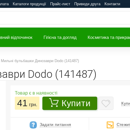
плата
Каталоги продукції
Прайс-лист
Приведи друга
Контакти
вний відпочинок
Гігієна та догляд
Косметика та прикра
Мильні бульбашки Динозаври Dodo (141487)
аври Dodo (141487)
Товар є в наявності
41
Купити
Купи
грн.
Задати питання
Стежит