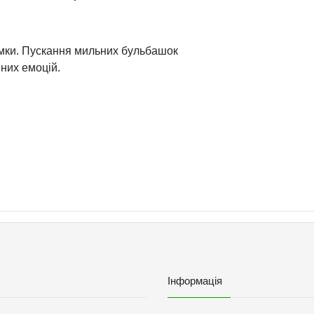
амки. Пускання мильних бульбашок
вних емоцій.
Інформація