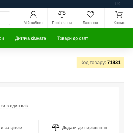
UK
Мій кабінет
Порівняння
Бажання
Кошик
си
Дитяча кімната
Товари до свят
Код товару:
71831
ти в один клік
и за ціною
Додати до порівняння