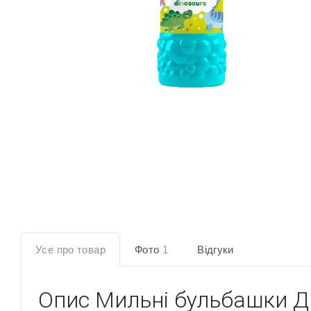
Усе про товар
Фото
1
Відгуки
Опис
Мильні бульбашки Д