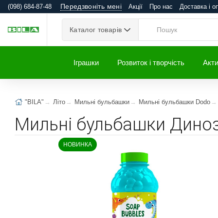
Передзвоніть мені
(098) 684-87-48
Акції
Про нас
Доставка і о
Каталог товарів
Іграшки
Розвиток і творчість
Акти
"BILA"
Літо
Мильні бульбашки
Мильні бульбашки Dodo
Мильні бульбашки Диноз
НОВИНКА