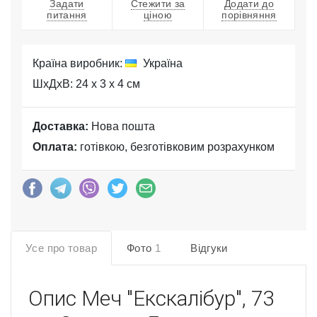
Задати
Стежити за
Додати до
питання
ціною
порівняння
Країна виробник:
Україна
ШхДхВ: 24 x 3 x 4 см
Доставка:
Нова пошта
Оплата:
готівкою, безготівковим розрахунком
Усе про товар
Фото
1
Відгуки
Опис
Меч "Екскалібур", 73