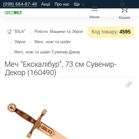
(098) 684-87-48
Акції
Про нас
Ще
UK
Меню
Кошик
"BILA"
Роботи, Машини та Зброя
Код товару:
4595
Зброя
Мечі, ножі та шаблі
Мечі, ножі та шаблі Сувенир-Декор
Меч "Екскалібур", 73 см Сувенир-
Декор (160490)