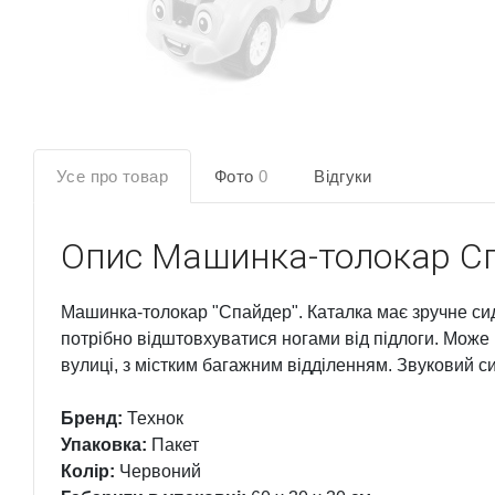
Усе про товар
Фото
0
Відгуки
Опис
Машинка-толокар С
Машинка-толокар "Спайдер". Каталка має зручне сидін
потрібно відштовхуватися ногами від підлоги. Може 
вулиці, з містким багажним відділенням. Звуковий си
Бренд:
Технок
Упаковка:
Пакет
Колір:
Червоний