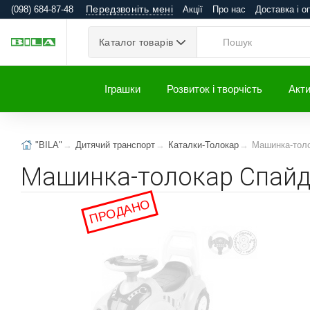
Передзвоніть мені
(098) 684-87-48
Акції
Про нас
Доставка і о
Каталог товарів
Іграшки
Розвиток і творчість
Акти
"BILA"
Дитячий транспорт
Каталки-Толокар
Машинка-толо
Машинка-толокар Спайд
ПРОДАНО