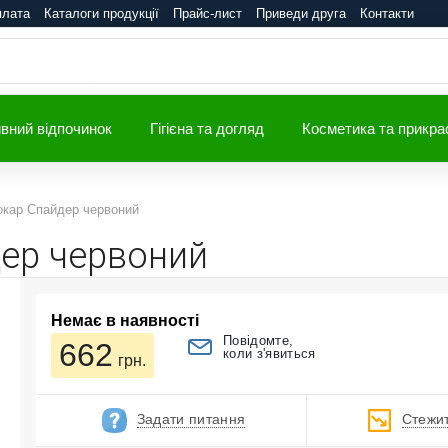
плата
Каталоги продукції
Прайс-лист
Приведи друга
Контакти
вний відпочинок
Гігієна та догляд
Косметика та прикра
кар Спайдер червоний
ер червоний
Немає в наявності
Повідомте,
662
коли з'явиться
грн.
Задати питання
Стежит