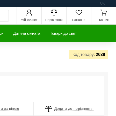
UK
Мій кабінет
Порівняння
Бажання
Кошик
си
Дитяча кімната
Товари до свят
Код товару:
2638
и за ціною
Додати до порівняння